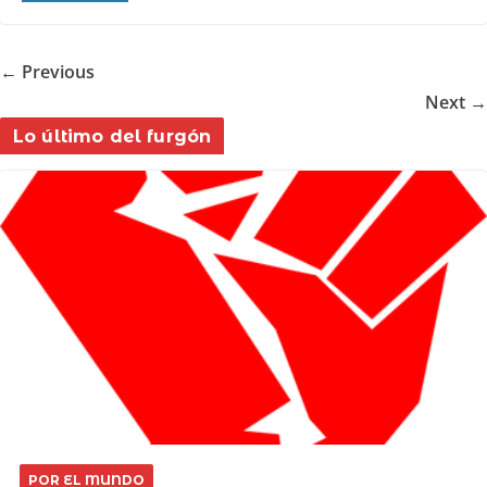
← Previous
Next →
Lo último del furgón
POR EL MUNDO