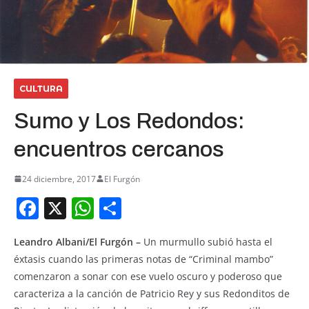
CULTURA
Sumo y Los Redondos:
encuentros cercanos
24 diciembre, 2017
El Furgón
F
X
W
S
a
h
h
Leandro Albani/El Furgón –
Un murmullo subió hasta el
c
at
ar
éxtasis cuando las primeras notas de “Criminal mambo”
e
s
e
comenzaron a sonar con ese vuelo oscuro y poderoso que
b
A
caracteriza a la canción de Patricio Rey y sus Redonditos de