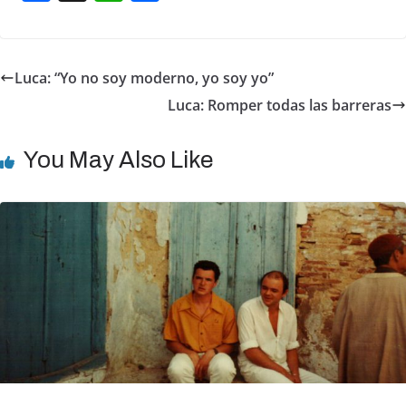
a
h
h
c
at
ar
e
s
e
Luca: “Yo no soy moderno, yo soy yo”
b
A
Luca: Romper todas las barreras
o
p
o
p
You May Also Like
k