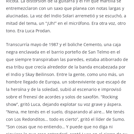
o
p
Ricota. La distorsión de la guitarra y el riff que martilla se
entremezclaron con un saxo que planea con notas largas y
o
p
alucinadas. La voz del Indio Solari arremetió y se escuchó, a
k
mitad del tema, un “¡Uh!” en el micrófono. Era otra voz, otro
tono. Era Luca Prodan.
Transcurría mayo de 1987 y el boliche Cemento, una caja
negra enclavada en el barrio porteño de San Telmo en el
que siempre transpiraban las paredes, estaba atiborrado de
esa tribu que crecía alrededor de la banda encabezada por
el Indio y Skay Beilinson. Entre la gente, como uno más, un
hombre llegado de Europa, un sobreviviente que escapó de
la heroína y de la soledad, subió al escenario e improvisó
sobre el frenesí de acordes y solos de saxofón. “Rocking
show”, gritó Luca, dejando explotar su voz grave y áspera.
“Nena, me tenés en el suelo, disparando al aire… Me tenés
con Los Redonditos… todo es cierto”, gritó el líder de Sumo.
“Son cosas que no entiendo… Y puede que no diga ni