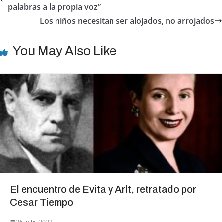
b
A
palabras a la propia voz”
o
p
Los niños necesitan ser alojados, no arrojados
o
p
You May Also Like
k
El encuentro de Evita y Arlt, retratado por
Cesar Tiempo
26 julio, 2022