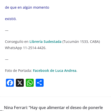
de que en algún momento
existió.
—
Conseguilo en
Librería Sudestada
(Tucumán 1533, CABA)
WhatsApp 11-2514-4426.
—
Foto de Portada:
Facebook de Luca Andrea
.
F
X
W
S
a
h
h
c
at
ar
e
s
e
Nina Ferrari: “Hay que alimentar el deseo de ponerle