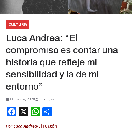
CULTURA
Luca Andrea: “El
compromiso es contar una
historia que refleje mi
sensibilidad y la de mi
entorno”
11 marzo, 2020
El Furgón
F
X
W
S
a
h
h
Por Luca Andrea
/El Furgón
c
at
ar