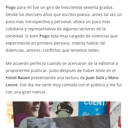
e
s
e
Pogo
para mí fue un giro de trescientos sesenta grados.
b
A
Desde los dieciséis años que escribo poesía, antes tal vez un
poco más introspectiva y personal, ahora un poco más
o
p
cotidiana y representativa de algunos sectores de la
o
p
sociedad. Si bien
Pogo
está muy cargado de vivencias que
k
experimenté en primera persona, intenta hablar de
dolencias, amores, conflictos que tenemos todes.
Me acuerdo perfecto cuando se acercaron de la editorial a
proponerme publicar, justo después de haber leído en el
Hotel Bauen
presentando una lectura de
Juan Solá
y
Maru
Leone
. Ese día me sentí muy cómodo con el público y me fui
con una gran noticia.