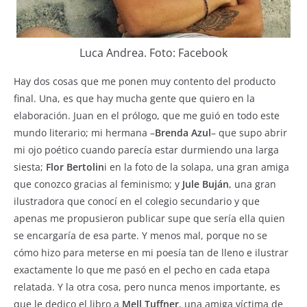
Luca Andrea. Foto: Facebook
Hay dos cosas que me ponen muy contento del producto
final. Una, es que hay mucha gente que quiero en la
elaboración. Juan en el prólogo, que me guió en todo este
mundo literario; mi hermana –
Brenda Azul
– que supo abrir
mi ojo poético cuando parecía estar durmiendo una larga
siesta;
Flor Bertolin
i en la foto de la solapa, una gran amiga
que conozco gracias al feminismo; y
Jule Buján
, una gran
ilustradora que conocí en el colegio secundario y que
apenas me propusieron publicar supe que sería ella quien
se encargaría de esa parte. Y menos mal, porque no se
cómo hizo para meterse en mi poesía tan de lleno e ilustrar
exactamente lo que me pasó en el pecho en cada etapa
relatada. Y la otra cosa, pero nunca menos importante, es
que le dedico el libro a
Mell Tuffner
, una amiga víctima de