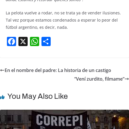
La pelota vuelve a rodar, no se trata ya de vender ilusiones.
Tal vez porque estamos condenados a esperar lo peor del
fútbol argentino, es decir, nada.
F
X
W
S
a
h
h
c
at
ar
e
s
e
En el nombre del padre: La historia de un castigo
b
A
“Vení zurdito, filmame”
o
p
o
p
You May Also Like
k