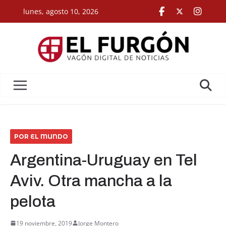
Skip
lunes, agosto 10, 2026
to
content
POR EL MUNDO
Argentina-Uruguay en Tel
Aviv. Otra mancha a la
pelota
19 noviembre, 2019
Jorge Montero