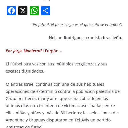
F
X
W
S
a
h
h
“En fútbol, el peor ciego es el que sólo ve el balón”.
c
at
ar
e
s
e
Nelson Rodrigues, cronista brasileño.
b
A
Por Jorge Montero
/El Furgón –
o
p
o
p
El Fútbol otra vez con sus múltiples vergüenzas y sus
escasas dignidades.
k
Mientras Israel continúa con una de sus habituales
operaciones de exterminio contra la población palestina de
Gaza, por tierra, mar y aire, que se ha cobrado en los
últimos días otra treintena de víctimas asesinadas, entre
ellas niñas y niños y más de 80 heridos; las selecciones de
Argentina y Uruguay disputaron en Tel Aviv un partido
‘amistoso’ de fútbol.