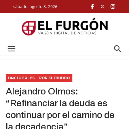
Skip
sábado, agosto 8, 2026
to
content
NACIONALES
POR EL MUNDO
Alejandro Olmos:
“Refinanciar la deuda es
continuar por el camino de
la decadencia”