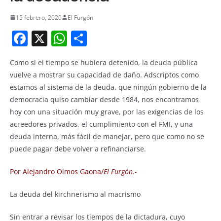
15 febrero, 2020
El Furgón
F
X
W
S
a
h
h
Como si el tiempo se hubiera detenido, la deuda pública
c
at
ar
vuelve a mostrar su capacidad de daño. Adscriptos como
e
s
e
estamos al sistema de la deuda, que ningún gobierno de la
b
A
democracia quiso cambiar desde 1984, nos encontramos
o
p
hoy con una situación muy grave, por las exigencias de los
acreedores privados, el cumplimiento con el FMI, y una
o
p
deuda interna, más fácil de manejar, pero que como no se
k
puede pagar debe volver a refinanciarse.
Por Alejandro Olmos Gaona/
El Furgón.-
La deuda del kirchnerismo al macrismo
Sin entrar a revisar los tiempos de la dictadura, cuyo