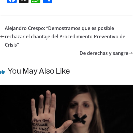
a
h
h
c
at
ar
e
s
e
Alejandro Crespo: “Demostramos que es posible
b
A
rechazar el chantaje del Procedimiento Preventivo de
o
p
Crisis”
o
p
De derechas y sangre
k
You May Also Like