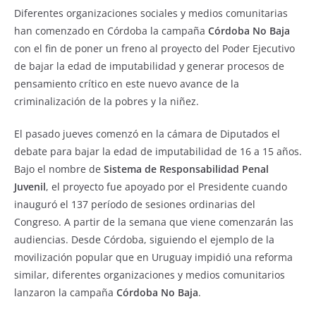
e
s
e
Diferentes organizaciones sociales y medios comunitarias
b
A
han comenzado en Córdoba la campaña
Córdoba No Baja
con el fin de poner un freno al proyecto del Poder Ejecutivo
o
p
de bajar la edad de imputabilidad y generar procesos de
o
p
pensamiento crítico en este nuevo avance de la
k
criminalización de la pobres y la niñez.
El pasado jueves comenzó en la cámara de Diputados el
debate para bajar la edad de imputabilidad de 16 a 15 años.
Bajo el nombre de
Sistema de Responsabilidad Penal
Juvenil
, el proyecto fue apoyado por el Presidente cuando
inauguró el 137 período de sesiones ordinarias del
Congreso. A partir de la semana que viene comenzarán las
audiencias. Desde Córdoba, siguiendo el ejemplo de la
movilización popular que en Uruguay impidió una reforma
similar, diferentes organizaciones y medios comunitarios
lanzaron la campaña
Córdoba No Baja
.