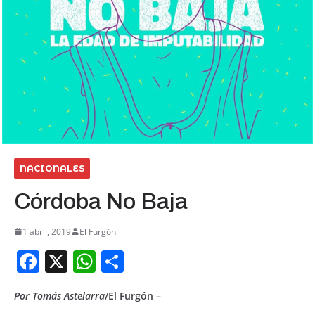
NACIONALES
Córdoba No Baja
1 abril, 2019
El Furgón
F
X
W
S
a
h
h
Por Tomás Astelarra
/El Furgón –
c
at
ar