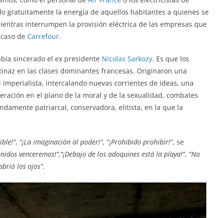
do gratuitamente la energía de aquellos habitantes a quienes se
mientras interrumpen la provisión eléctrica de las empresas que
 caso de
Carrefour
.
abía sincerado el ex presidente
Nicolas Sarkozy
. Es que los
inaz en las clases dominantes francesas. Originaron una
 imperialista, intercalando nuevas corrientes de ideas, una
iberación en el plano de la moral y de la sexualidad, combates
damente patriarcal, conservadora, elitista, en la que la
ible!”
,
“¡La imaginación al poder!”
,
“¡Prohibido prohibir!”
, se
unidos venceremos!”,“¡Debajo de los adoquines está la playa!”
,
“No
brió los ojos”.