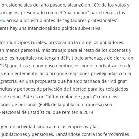
 presidenciales del año pasado, alcanzó un 18% de los votos y
 sufragios, presentado como el “mal menor” para frenar a los
en
, acusa a los estudiantes de “agitadores profesionales”,
eras hay una intencionalidad política subversiva.
los municipios rurales, provocando la ira de los pobladores.
n menos personal, más trabajo para el resto de los docentes y
ue los hospitales no tengan déficit bajo amenazas de cierre, en
CUS) que, tras su pomposo nombre, esconde la privatización de
aís eminentemente laico propone relaciones privilegiadas con la
migratoria, en una propuesta que ha sido tachada de “indigna”
ltas y períodos de privación de libertad para los refugiados
s de edad. Este es un “último golpe de gracia” contra los
lones de personas (6,4% de la población francesa) son
o Nacional de Estadística, que remiten a 2014.
rgen de actividad sindical en las empresas y las
ubilaciones y pensiones. Lanzándose contra los ferrocarriles -