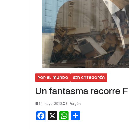
POR EL MUNDO
SIN CATEGORÍA
Un fantasma recorre F
14 mayo, 2018
El Furgón
F
X
W
S
a
h
h