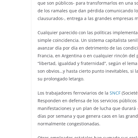
que son públicos- para transformarlos en una so
de los ramales que dan pérdida comunicando los
clausurados-, entrega a las grandes empresas mu
Cualquier parecido con las políticas implementa
simple coincidencia. Un sistema capitalista seni
avanzar día por día en detrimento de las condici
Francia, en Argentina o en cualquier rincón del
“libertad, igualdad y fraternidad”, según el lema
son obvios…y hasta cierto punto inevitables, si
su prolongado letargo.
Los trabajadores ferroviarios de la
SNCF
(Societé
Responden en defensa de los servicios públicos
manifestaciones y un plan de lucha que durará -
días por semana y que genera caos en las grande
normalmente congestionadas.
Otros empleados estatales han sumado sus recl