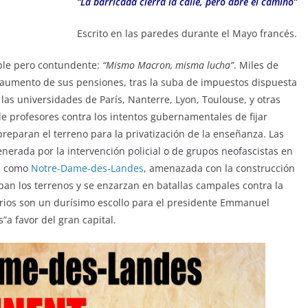
“La barricada cierra la calle, pero abre el camino”
Escrito en las paredes durante el Mayo francés.
ple pero contundente:
“Mismo Macron, misma lucha”
. Miles de
el aumento de sus pensiones, tras la suba de impuestos dispuesta
las universidades de París, Nanterre, Lyon, Toulouse, y otras
de profesores contra los intentos gubernamentales de fijar
reparan el terreno para la privatización de la enseñanza. Las
nerada por la intervención policial o de grupos neofascistas en
as como
Notre-Dame-des-Landes
, amenazada con la construcción
an los terrenos y se enzarzan en batallas campales contra la
iarios son un durísimo escollo para el presidente Emmanuel
a favor del gran capital.