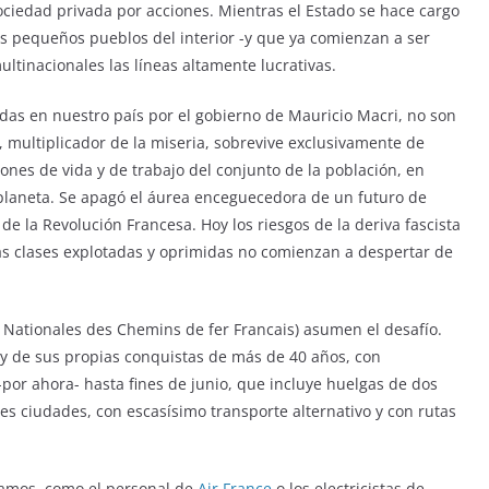
ciedad privada por acciones. Mientras el Estado se hace cargo
 pequeños pueblos del interior -y que ya comienzan a ser
ltinacionales las líneas altamente lucrativas.
das en nuestro país por el gobierno de Mauricio Macri, no son
l, multiplicador de la miseria, sobrevive exclusivamente de
ones de vida y de trabajo del conjunto de la población, en
 planeta. Se apagó el áurea enceguecedora de un futuro de
 de la Revolución Francesa. Hoy los riesgos de la deriva fascista
 las clases explotadas y oprimidas no comienzan a despertar de
 Nationales des Chemins de fer Francais) asumen el desafío.
 y de sus propias conquistas de más de 40 años, con
por ahora- hasta fines de junio, que incluye huelgas de dos
s ciudades, con escasísimo transporte alternativo y con rutas
amos, como el personal de
Air France
o los electricistas de