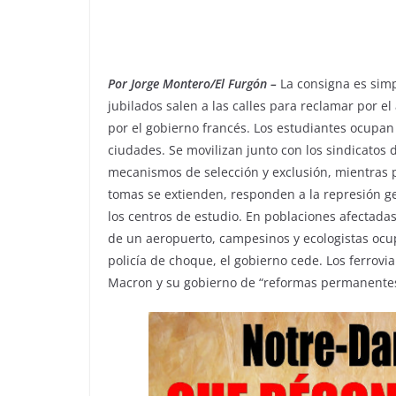
c
at
ar
e
s
e
b
A
Por Jorge Montero/El Furgón –
La consigna es sim
o
p
jubilados salen a las calles para reclamar por 
o
p
por el gobierno francés. Los estudiantes ocupan 
k
ciudades. Se movilizan junto con los sindicatos 
mecanismos de selección y exclusión, mientras p
tomas se extienden, responden a la represión ge
los centros de estudio. En poblaciones afectad
de un aeropuerto, campesinos y ecologistas ocup
policía de choque, el gobierno cede. Los ferrov
Macron y su gobierno de “reformas permanentes”