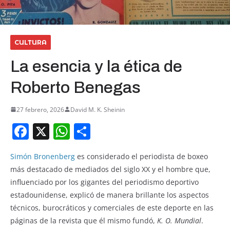
CULTURA
La esencia y la ética de
Roberto Benegas
27 febrero, 2026
David M. K. Sheinin
F
X
W
S
a
h
h
Simón Bronenberg
es considerado el periodista de boxeo
c
at
ar
más destacado de mediados del siglo XX y el hombre que,
e
s
e
influenciado por los gigantes del periodismo deportivo
b
A
estadounidense, explicó de manera brillante los aspectos
o
p
técnicos, burocráticos y comerciales de este deporte en las
páginas de la revista que él mismo fundó,
K. O. Mundial
.
o
p