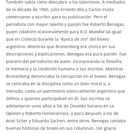
También sabía cómo descubrir a los talentosos. A mediados
k
de la década de 1960, Julio Ernesto Vila y Carlos Irusta
comenzaron a escribir para su publicación. Pero el
periodista con mayor talento y pasión fue Roberto Benegas,
quien colaboró ocasionalmente para
K.O. Mundial
(al igual
que en
Crónica
) durante la “época de oro” del boxeo
argentino. Mientras que Bronenberg era clínico en sus
descripciones y explicaciones, Benegas era pura pasión. Fue
pionero del periodismo de autor, incorporando la filosofía,
la memoria y la condición humana a sus escritos. Mientras
Bronenberg denunciaba la corrupción en el boxeo, Benegas
se centraba en la disciplina como un bien moral y, a
menudo, como un patrimonio esencialmente argentino que
definía a quienes participaban en él. Sus escritos se
adelantaron unos años a los de Osvaldo Soriano en
La
Opinión
y Roberto Fontanarrosa, y poco después a los de
Ariel Scher y Eduardo Sacheri, entre otros. Benegas contaba
buenas historias de boxeo en sus columnas, con gracia