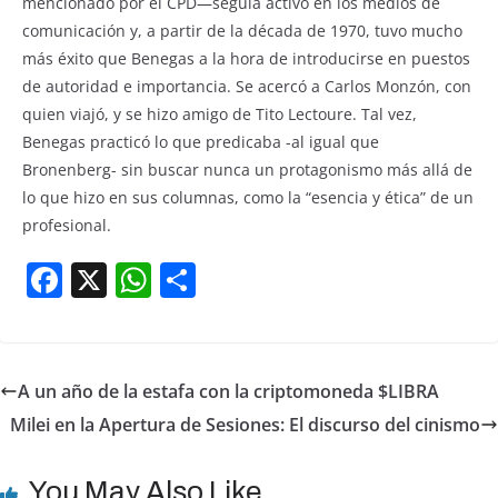
mencionado por el CPD—seguía activo en los medios de
comunicación y, a partir de la década de 1970, tuvo mucho
más éxito que Benegas a la hora de introducirse en puestos
de autoridad e importancia. Se acercó a Carlos Monzón, con
quien viajó, y se hizo amigo de Tito Lectoure. Tal vez,
Benegas practicó lo que predicaba -al igual que
Bronenberg- sin buscar nunca un protagonismo más allá de
lo que hizo en sus columnas, como la “esencia y ética” de un
profesional.
F
X
W
S
a
h
h
c
at
ar
e
s
e
A un año de la estafa con la criptomoneda $LIBRA
b
A
Milei en la Apertura de Sesiones: El discurso del cinismo
o
p
o
p
You May Also Like