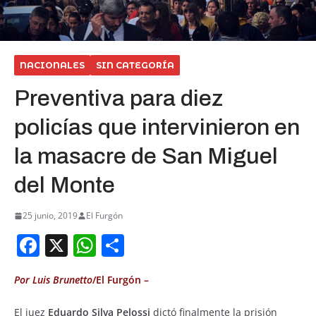
NACIONALES
SIN CATEGORÍA
Preventiva para diez
policías que intervinieron en
la masacre de San Miguel
del Monte
25 junio, 2019
El Furgón
F
X
W
S
a
h
h
Por Luis Brunetto
/El Furgón –
c
at
ar
e
s
e
El juez
Eduardo Silva Pelossi
dictó finalmente la prisión