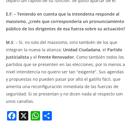
separó tan rápido de su función. Se quiso apartar de él.
E.F
:
– Teniendo en cuenta que la intendenta responde al
massismo, ¿creés que correspondería un pronunciamiento
público de los dirigentes de esa fuerza sobre su actuación?
M.S
: – Sí, no solo del massismo, sino también de los que
integran la nueva la alianza:
Unidad Ciudadana
, el
Partido
Justicialista
y el
Frente Renovador
. Como también todos los
partidos que se presenten en las elecciones, por lo menos a
nivel intendencia no quiero ser tan “exigente”. Sus agendas
y propuestas no pueden pasar por alto el gatillo fácil, que
amerita una reconfiguración inmediata de las fuerzas de
seguridad. Si se presentan y no dicen nada al respecto son
unos canallas.
F
X
W
S
a
h
h