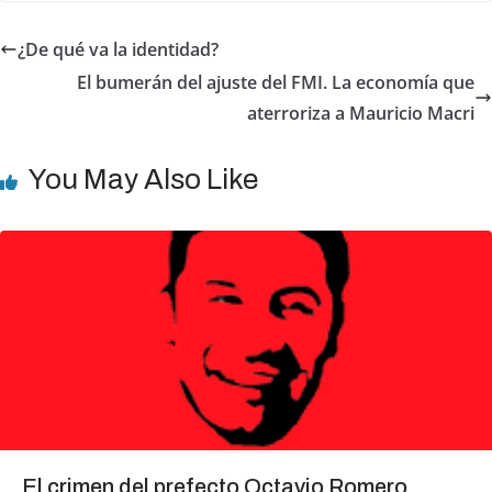
c
at
ar
e
s
e
¿De qué va la identidad?
b
A
El bumerán del ajuste del FMI. La economía que
o
p
aterroriza a Mauricio Macri
o
p
k
You May Also Like
El crimen del prefecto Octavio Romero