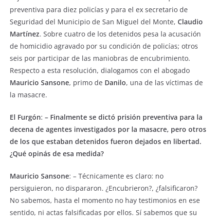
b
A
preventiva para diez policías y para el ex secretario de
Seguridad del Municipio de San Miguel del Monte,
Claudio
o
p
Martínez
. Sobre cuatro de los detenidos pesa la acusación
o
p
de homicidio agravado por su condición de policías; otros
k
seis por participar de las maniobras de encubrimiento.
Respecto a esta resolución, dialogamos con el abogado
Mauricio Sansone
, primo de
Danilo
, una de las víctimas de
la masacre.
El Furgón
:
– Finalmente se dictó prisión preventiva para la
decena de agentes investigados por la masacre, pero otros
de los que estaban detenidos fueron dejados en libertad.
¿Qué opinás de esa medida?
Mauricio Sansone
: – Técnicamente es claro: no
persiguieron, no dispararon. ¿Encubrieron?, ¿falsificaron?
No sabemos, hasta el momento no hay testimonios en ese
sentido, ni actas falsificadas por ellos. Sí sabemos que su