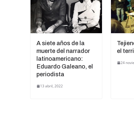
A siete años de la
Tejien
muerte del narrador
el terr
latinoamericano:
24 novi
Eduardo Galeano, el
periodista
13 abril, 2022