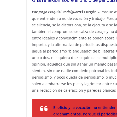
Una reflexión sobre el oficio de periodi
c
at
ar
e
s
e
Por Jorge Ezequiel Rodríguez
/El Furgón –
Porque as
b
A
que entienden o no de vocación y trabajo. Porq
se silencia, se la distorsiona, se la ejecuta o se
o
p
también el compromiso se calza de coraje y no d
o
p
entre ideales y convencimiento se ponen sobre 
k
importa, y la alternativa de periodistas dispuest
jaque al periodismo “blanqueado” de billeteras 
uno o dos, ni siquiera diez o quince, se multipl
opinión, aquellos que sin ganar un mango pasan
sienten, sin que nadie con dedo patronal les ind
periodismo, y poco queda de periodismo, o much
salen a embarrarse los pies y lagrimear entre cu
una redacción de calefacción y paredes blancas 
El oficio y la vocación no entiende
ordenamientos. Porque el periodism