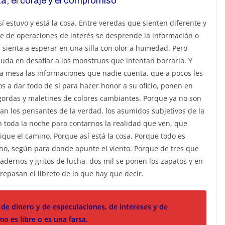
sta, el coraje y el compromiso
í estuvo y está la cosa. Entre veredas que sienten diferente y
ue de operaciones de interés se desprende la información o
 la sienta a esperar en una silla con olor a humedad. Pero
uda en desafiar a los monstruos que intentan borrarlo. Y
la mesa las informaciones que nadie cuenta, que a pocos les
os a dar todo de sí para hacer honor a su oficio, ponen en
gordas y maletines de colores cambiantes. Porque ya no son
ican los pensantes de la verdad, los asumidos subjetivos de la
 toda la noche para contarnos la realidad que ven, que
ique el camino. Porque así está la cosa. Porque todo es
o, según para donde apunte el viento. Porque de tres que
adernos y gritos de lucha, dos mil se ponen los zapatos y en
repasan el libreto de lo que hay que decir.
n de dinero y de especulaciones, de intereses y de
o es libre o es una farsa.