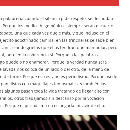
la palabrería cuando el silencio pide respeto, se desnudan
os. Porque los medios hegemónicos siempre serán el cuarto
 zapato, una que cada vez duele más, y que incluso en el
ejército adoctrinado camina, en las trincheras se sabe bien
le van creando grietas que ellos tendrán que manipular, pero
eal, pero en la coherencia sí. Porque a las palabras
 algo puede o no enamorar. Porque la verdad nunca será
a lavada nos coloca de un lado o del otro, de la mano de
ón de turno. Porque eso es y no es periodismo. Porque así de
os panelistas con maquillajes fantasmales, y también las
s algunos pasan toda la vida tratando de llegar alto con
nillos, otros trabajamos sin descanso por la vocación
 Porque el periodismo no es pegarla, ni vivir de ello.