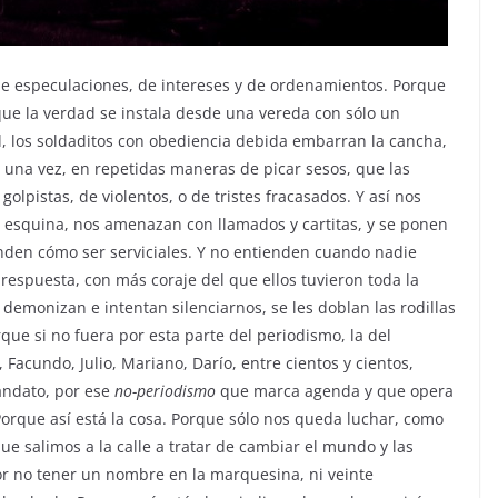
y de especulaciones, de intereses y de ordenamientos. Porque
z que la verdad se instala desde una vereda con sólo un
ad, los soldaditos con obediencia debida embarran la cancha,
 y una vez, en repetidas maneras de picar sesos, que las
golpistas, de violentos, o de tristes fracasados. Y así nos
 esquina, nos amenazan con llamados y cartitas, y se ponen
nden cómo ser serviciales. Y no entienden cuando nadie
respuesta, con más coraje del que ellos tuvieron toda la
demonizan e intentan silenciarnos, se les doblan las rodillas
rque si no fuera por esta parte del periodismo, la del
, Facundo, Julio, Mariano, Darío, entre cientos y cientos,
andato, por ese
no-periodismo
que marca agenda y que opera
. Porque así está la cosa. Porque sólo nos queda luchar, como
 salimos a la calle a tratar de cambiar el mundo y las
or no tener un nombre en la marquesina, ni veinte