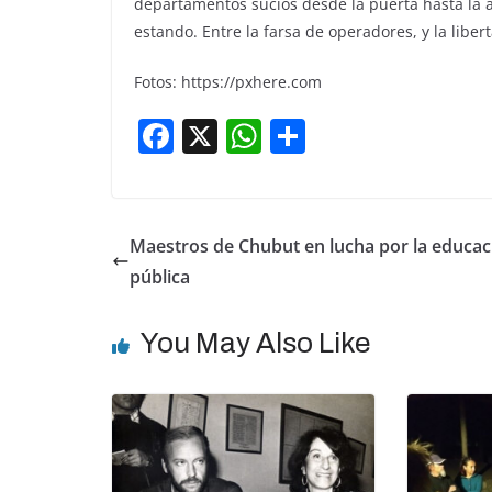
departamentos sucios desde la puerta hasta la a
estando. Entre la farsa de operadores, y la libe
Fotos: https://pxhere.com
F
X
W
S
a
h
h
c
at
ar
e
s
e
Maestros de Chubut en lucha por la educac
b
A
pública
o
p
o
p
You May Also Like
k