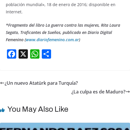
población mundial», 18 de enero de 2016; disponible en
Internet.
*Fragmento del libro La guerra contra las mujeres, Rita Laura
Segato, Traficantes de Sueños, publicado en Diario Digital
Femenino (
www.diariofemenino.com.ar
)
F
X
W
S
a
h
h
c
at
ar
e
s
e
¿Un nuevo Atatürk para Turquía?
b
A
¿La culpa es de Maduro?
o
p
o
p
You May Also Like
k