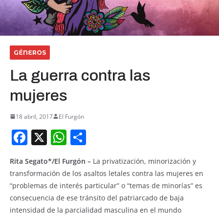
GÉNEROS
La guerra contra las
mujeres
18 abril, 2017
El Furgón
F
X
W
S
a
h
h
Rita Segato*/El Furgón –
La privatización, minorización y
c
at
ar
transformación de los asaltos letales contra las mujeres en
e
s
e
“problemas de interés particular” o “temas de minorías” es
b
A
consecuencia de ese tránsito del patriarcado de baja
o
p
intensidad de la parcialidad masculina en el mundo