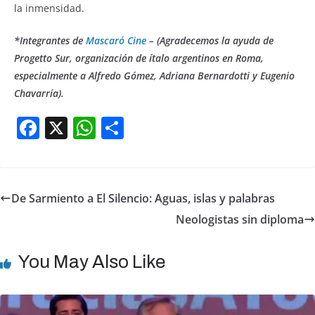
la inmensidad.
*Integrantes de
Mascaró Cine
– (Agradecemos la ayuda de
Progetto Sur, organización de ítalo argentinos en Roma,
especialmente a Alfredo Gómez, Adriana Bernardotti y Eugenio
Chavarría).
F
X
W
S
a
h
h
c
at
ar
e
s
e
De Sarmiento a El Silencio: Aguas, islas y palabras
b
A
Neologistas sin diploma
o
p
o
p
You May Also Like
k