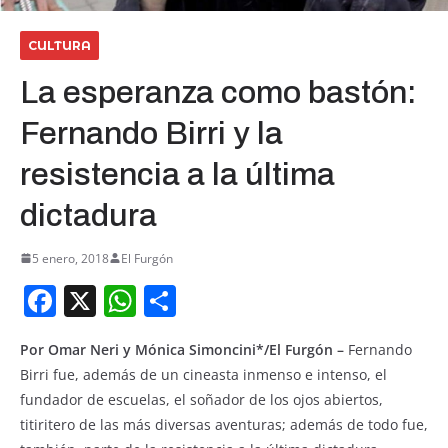
CULTURA
La esperanza como bastón:
Fernando Birri y la
resistencia a la última
dictadura
5 enero, 2018
El Furgón
F
X
W
S
a
h
h
Por Omar Neri y Mónica Simoncini*/El Furgón –
Fernando
c
at
ar
Birri fue, además de un cineasta inmenso e intenso, el
e
s
e
fundador de escuelas, el soñador de los ojos abiertos,
b
A
titiritero de las más diversas aventuras; además de todo fue,