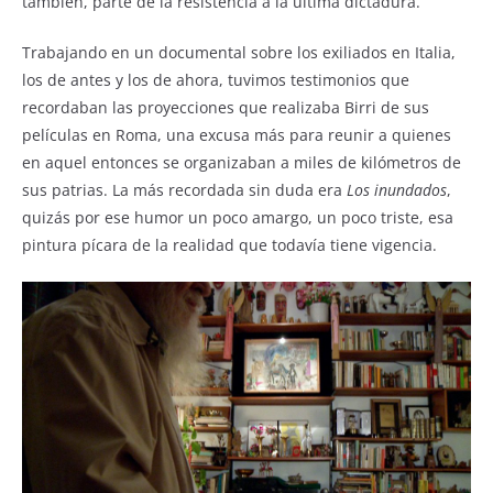
o
p
también, parte de la resistencia a la última dictadura.
o
p
Trabajando en un documental sobre los exiliados en Italia,
k
los de antes y los de ahora, tuvimos testimonios que
recordaban las proyecciones que realizaba Birri de sus
películas en Roma, una excusa más para reunir a quienes
en aquel entonces se organizaban a miles de kilómetros de
sus patrias. La más recordada sin duda era
Los inundados
,
quizás por ese humor un poco amargo, un poco triste, esa
pintura pícara de la realidad que todavía tiene vigencia.