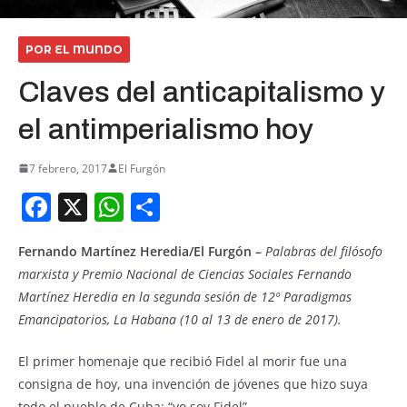
POR EL MUNDO
Claves del anticapitalismo y
el antimperialismo hoy
7 febrero, 2017
El Furgón
F
X
W
S
a
h
h
Fernando Martínez Heredia/El Furgón –
Palabras del filósofo
c
at
ar
marxista y Premio Nacional de Ciencias Sociales Fernando
e
s
e
Martínez Heredia en la segunda sesión de 12º Paradigmas
b
A
Emancipatorios, La Habana (10 al 13 de enero de 2017).
o
p
El primer homenaje que recibió Fidel al morir fue una
o
p
consigna de hoy, una invención de jóvenes que hizo suya
todo el pueblo de Cuba: “yo soy Fidel”.