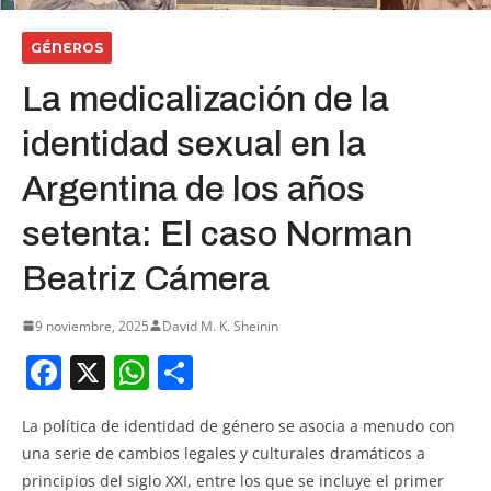
GÉNEROS
La medicalización de la
identidad sexual en la
Argentina de los años
setenta: El caso Norman
Beatriz Cámera
9 noviembre, 2025
David M. K. Sheinin
F
X
W
S
a
h
h
La política de identidad de género se asocia a menudo con
c
at
ar
una serie de cambios legales y culturales dramáticos a
e
s
e
principios del siglo XXI, entre los que se incluye el primer