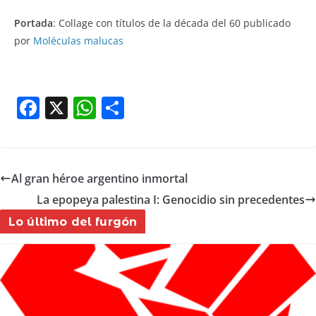
Portada
: Collage con títulos de la década del 60 publicado
por
Moléculas malucas
F
X
W
S
a
h
h
c
at
ar
e
s
e
Al gran héroe argentino inmortal
b
A
La epopeya palestina I: Genocidio sin precedentes
o
p
Lo último del furgón
o
p
k