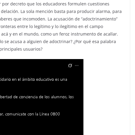
r por decreto que los educadores formulen cuestiones
delación. La sola mención basta para producir alarma, para
saberes que incomoden. La acusación de “adoctrinamiento”
nteras entre lo legítimo y lo ilegítimo en el campo
, acá y en el mundo, como un feroz instrumento de acallar.
o se acusa a alguien de adoctrinar? ¿Por qué esa palabra
principales usuarios?