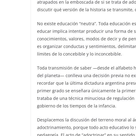
atrapados en la emboscada de si se trata de ado
discutir qué versión de la historia se transmite
No existe educación “neutra”. Toda educación e
educar implica intentar producir una forma de 
conocimientos, valores, modos de decir y de pen
es organizar conductas y sentimientos, delimita
límites de lo concebible y lo inconcebible.
Toda transmisión de saber —desde el alfabeto h
del planeta— conlleva una decisión previa no ex
recordar que la última dictadura argentina presc
primer grado se enseñara únicamente la primera
trataba de una técnica minuciosa de regulación 
gobierno de los tiempos de la infancia.
Desplacemos la discusión del terreno moral al ámb
adoctrinamiento, porque todo acto educativo lo 
pedagogía. El acto de “adoctrinar” en su sentid