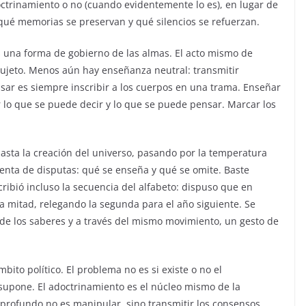
ctrinamiento o no (cuando evidentemente lo es), en lugar de
, qué memorias se preservan y qué silencios se refuerzan.
s una forma de gobierno de las almas. El acto mismo de
sujeto. Menos aún hay enseñanza neutral: transmitir
sar es siempre inscribir a los cuerpos en una trama. Enseñar
r lo que se puede decir y lo que se puede pensar. Marcar los
asta la creación del universo, pasando por la temperatura
enta de disputas: qué se enseña y qué se omite. Baste
ribió incluso la secuencia del alfabeto: dispuso que en
 mitad, relegando la segunda para el año siguiente. Se
de los saberes y a través del mismo movimiento, un gesto de
ito político. El problema no es si existe o no el
supone. El adoctrinamiento es el núcleo mismo de la
o profundo no es manipular, sino transmitir los consensos