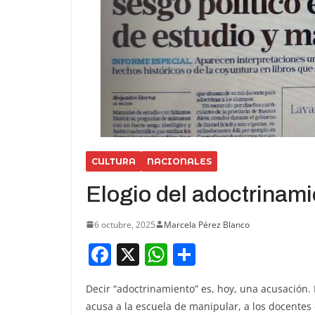
CULTURA
NACIONALES
Elogio del adoctrinam
6 octubre, 2025
Marcela Pérez Blanco
F
X
W
S
a
h
h
Decir “adoctrinamiento” es, hoy, una acusación.
c
at
ar
acusa a la escuela de manipular, a los docentes