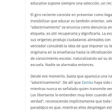
educativo supone siempre una selección, un rec
El giro reciente consiste en presentar como ileg
Invisibilizar que educar es también orientar, sel
“adoctrinamiento” se enuncia como denuncia an
etiqueta, es útil recuperarla y dignificarla. La 
sus orígenes produjo ciudadanos alineados con e
vencedor consolidó la idea de que imponer su l
originaria en la enseñanza hasta la oficializació
de conocimiento escolar, naturalizando así su d
escuela. Nadie se alarmaba entonces.
Desde ese momento, basta que aparezca una narr
“adoctrinamiento”. De allí que
Zamba
haya sido
mientras nunca es señalado quien transmite ver
Los libertarios lo entienden muy bien cuando a
verdad”, reconociendo implícitamente que toda t
paradójico es que, mientras ellos despliegan es