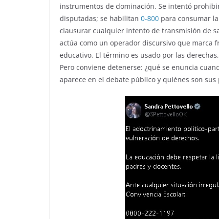
e
s
e
instrumentos de dominación. Se intentó prohibi
b
A
disputadas; se habilitan
0-800
para consumar la 
o
p
clausurar cualquier intento de transmisión de 
actúa como un operador discursivo que marca fro
o
p
educativo. El término es usado por las derechas
k
Pero conviene detenerse: ¿qué se enuncia cuand
aparece en el debate público y quiénes son sus 