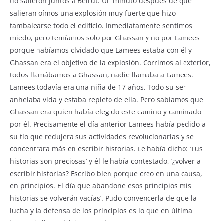
tío salieron juntos a Beirut. Un minuto después de que
salieran oímos una explosión muy fuerte que hizo
tambalearse todo el edificio. Inmediatamente sentimos
miedo, pero temíamos solo por Ghassan y no por Lamees
porque habíamos olvidado que Lamees estaba con él y
Ghassan era el objetivo de la explosión. Corrimos al exterior,
todos llamábamos a Ghassan, nadie llamaba a Lamees.
Lamees todavía era una niña de 17 años. Todo su ser
anhelaba vida y estaba repleto de ella. Pero sabíamos que
Ghassan era quien había elegido este camino y caminado
por él. Precisamente el día anterior Lamees había pedido a
su tío que redujera sus actividades revolucionarias y se
concentrara más en escribir historias. Le había dicho: ‘Tus
historias son preciosas’ y él le había contestado, ‘¿volver a
escribir historias? Escribo bien porque creo en una causa,
en principios. El día que abandone esos principios mis
historias se volverán vacías’. Pudo convencerla de que la
lucha y la defensa de los principios es lo que en última