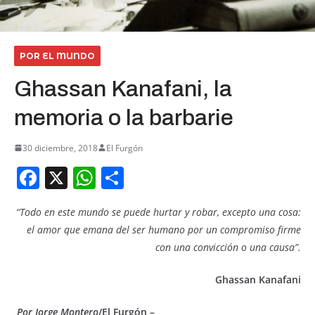
POR EL MUNDO
Ghassan Kanafani, la
memoria o la barbarie
30 diciembre, 2018
El Furgón
F
X
W
S
a
h
h
“Todo en este mundo se puede hurtar y robar, excepto una cosa:
c
at
ar
el amor que emana del ser humano por un compromiso firme
e
s
e
con una convicción o una causa”.
b
A
Ghassan Kanafani
o
p
o
p
Por Jorge Montero
/El Furgón –