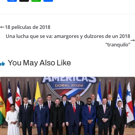
a
h
h
c
at
ar
e
s
e
18 películas de 2018
b
A
Una lucha que se va: amargores y dulzores de un 2018
o
p
“tranquilo”
o
p
k
You May Also Like