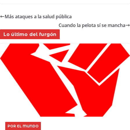
c
at
ar
e
s
e
Más ataques a la salud pública
b
A
Cuando la pelota sí se mancha
o
p
Lo último del furgón
o
p
k
POR EL MUNDO