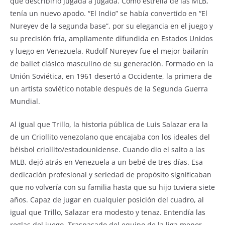
que describirlo jugada a jugada. Como estrella de las MLB,
tenía un nuevo apodo. “El Indio” se había convertido en “El
Nureyev de la segunda base”, por su elegancia en el juego y
su precisión fría, ampliamente difundida en Estados Unidos
y luego en Venezuela. Rudolf Nureyev fue el mejor bailarín
de ballet clásico masculino de su generación. Formado en la
Unión Soviética, en 1961 desertó a Occidente, la primera de
un artista soviético notable después de la Segunda Guerra
Mundial.
Al igual que Trillo, la historia pública de Luis Salazar era la
de un Criollito venezolano que encajaba con los ideales del
béisbol criollito/estadounidense. Cuando dio el salto a las
MLB, dejó atrás en Venezuela a un bebé de tres días. Esa
dedicación profesional y seriedad de propósito significaban
que no volvería con su familia hasta que su hijo tuviera siete
años. Capaz de jugar en cualquier posición del cuadro, al
igual que Trillo, Salazar era modesto y tenaz. Entendía las
reglas del juego. Traspasado del equipo de la liga menor