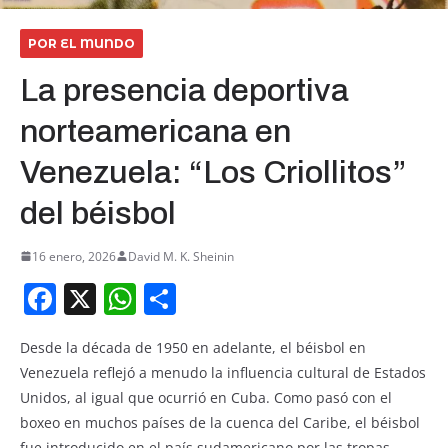
POR EL MUNDO
La presencia deportiva
norteamericana en
Venezuela: “Los Criollitos”
del béisbol
16 enero, 2026
David M. K. Sheinin
F
X
W
S
a
h
h
Desde la década de 1950 en adelante, el béisbol en
c
at
ar
Venezuela reflejó a menudo la influencia cultural de Estados
e
s
e
Unidos, al igual que ocurrió en Cuba. Como pasó con el
b
A
boxeo en muchos países de la cuenca del Caribe, el béisbol
fue introducido en el país sudamericano por las tropas