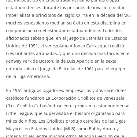
o
p
estadounidenses durante los períodos de invasión militar
o
p
imperialista a principios del siglo XX. Ya en la década del ‘20,
k
muchos venezolanos medían su éxito en esta disciplina en
comparación con el estándar estadounidense. Todos los
aficionados sabían que, en el Juego de Estrellas de Estados
Unidos de 1951, el venezolano Alfonso Carrasquel realizó
tres brillantes atrapadas, y que una década más tarde, en el
Fenway Park de Boston, la de Luis Aparicio en la sexta
entrada salvó el Juego de Estrellas de 1961 para el equipo
de la Liga Americana.
En 1961 antiguos jugadores, empresarios y dos sacerdotes
católicos fundaron La Corporación Criollitos de Venezuela
(“Los Criollitos”), basándose en el programa estadounidense
Little League, que supervisaba el béisbol organizado para
miles de niños. Los Criollitos produjo estrellas de las Ligas
Mayores en Estados Unidos (MLB) como Bobby Abreu y
Omar Vizquel, entre muchos otros. Ninguna versión de la