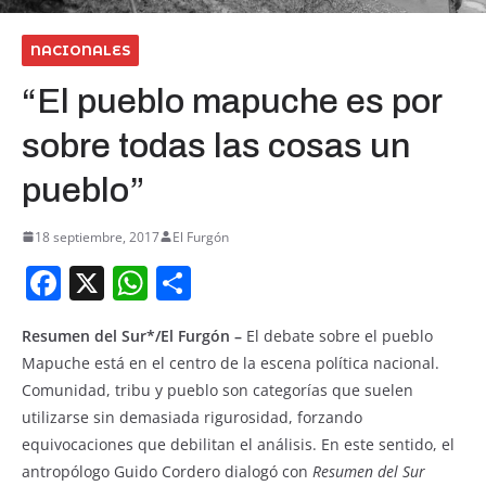
NACIONALES
“El pueblo mapuche es por
sobre todas las cosas un
pueblo”
18 septiembre, 2017
El Furgón
F
X
W
S
a
h
h
Resumen del Sur*/El Furgón –
El debate sobre el pueblo
c
at
ar
Mapuche está en el centro de la escena política nacional.
e
s
e
Comunidad, tribu y pueblo son categorías que suelen
b
A
utilizarse sin demasiada rigurosidad, forzando
o
p
equivocaciones que debilitan el análisis. En este sentido, el
antropólogo Guido Cordero dialogó con
Resumen del Sur